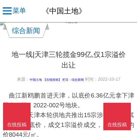
《中国土地》
菜单
综合新闻
地一线|天津三轮揽金99亿,仅1宗溢价
出让
来源：
时间：2022-10-17
中国土地
【在线投稿】 栏目：
综合新闻
曲江新鸥鹏首进天津，以底价6.36亿元拿下津
辰青（挂）2022-002号地块。
据悉，天津本轮供地共推出15宗涉宅用地，其
中14宗地底价，成交1宗溢价成交，成交楼面均
在线投稿
在线投稿
价8044元/㎡。