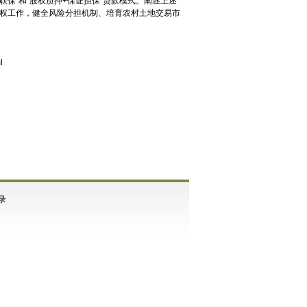
户联保”和“股权质押+保证担保”贷款模式。阐述上述
权工作，健全风险分担机制、培育农村土地交易市
l
录