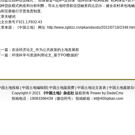
总结提出四种信贷模式：“担保基金+抵押+反担保”“抵押担保+机构收购”“机构保证+农
四种贷款模式构造和分析利弊，导出土地经营权信贷融资四点启示：健全农村承包地确
场和完善银行尽责免责制度。
文章关键词:
文分类号:F321.1;F832.43
文章来源：
《中国土地》
网址:
http://www.zgtdzz.cn/qikandaodu/2022/0718/2348.htm
上一篇：
农业经济论文_作为公共政策的土地发展权
下一篇：
环境科学与资源利用论文_基于POI数据的“
中国土地投稿
|
中国土地编辑部
|
中国土地版面费
|
中国土地论文发表
|
中国土地最新目
Copyright © 2021
《中国土地》杂志社
版权所有
Power by DedeCms
投稿电话：
19083396439（微信同号）
投稿邮箱：
kf@400qikan.com